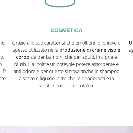
COSMETICA
me
Grazie alle sue caratteristiche emollienti e lenitive è
U
spesso utilizzato nella
produzione di creme viso e
ag
to.
corpo
sia per bambini che per adulti, in cipria e
o
blush. Ha inoltre un notevole potere assorbente e
 E’
anti odore e per questo si trova anche in shampoo
ato
a secco e liquido, oltre che in deodoranti e in
sostituzione del borotalco.