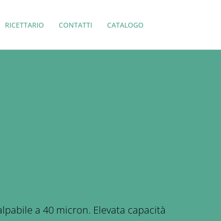
RICETTARIO
CONTATTI
CATALOGO
O DI RISO 40
alpabile a 40 micron. Elevata capacità