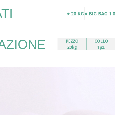
TI
20 KG
BIG BAG 1.
AZIONE
PEZZO
COLLO
20kg
1pz.