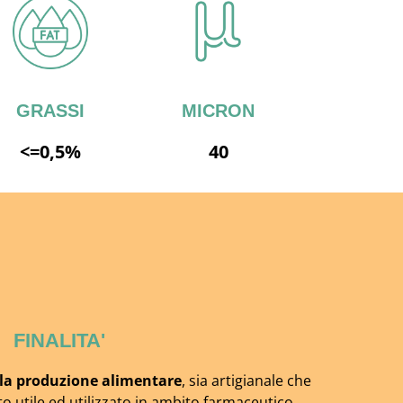
GRASSI
MICRON
<=0,5%
40
FINALITA'
 la produzione alimentare
, sia artigianale che
o utile ed utilizzato in ambito farmaceutico.