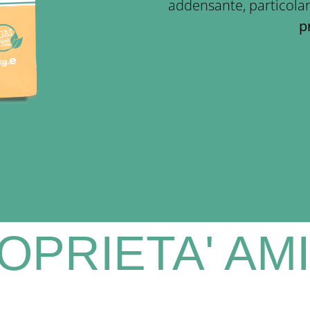
addensante, particola
p
OPRIETA' AM