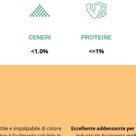
CENERI
PROTEINE
<1.0%
<=1%
tile e impalpabile di colore
Eccellente addensante per
on è facilmente solubile in
industriale Eccipiente molt