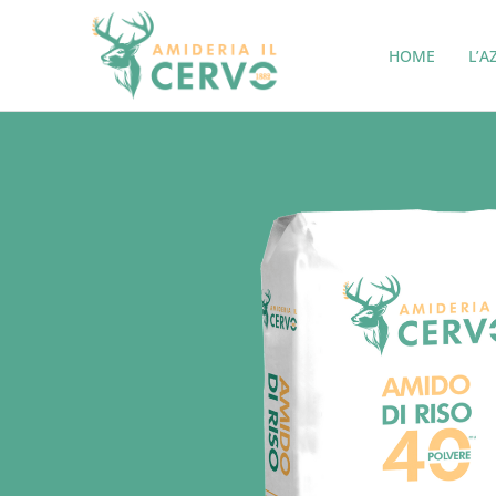
HOME
L’A