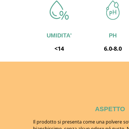
UMIDITA'
PH
<14
6.0-8.0
ASPETTO
Il prodotto si presenta come una polvere sot
bianchissimo, senza alcun odore né gusto. N