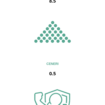
8.5
CENERI
0.5